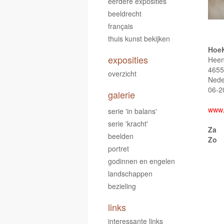
eerdere exposities
beeldrecht
français
thuis kunst bekijken
Hoe
exposities
Heen
4655
overzicht
Nede
06-2
galerie
www.
serie 'in balans'
serie 'kracht'
Za
beelden
Zo
portret
godinnen en engelen
landschappen
bezieling
links
interessante links