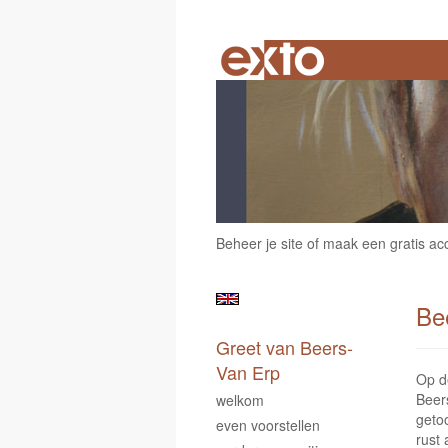
Beheer je site
of
maak een gratis ac
Be
Greet van Beers-
Van Erp
Op d
Beer
welkom
geto
even voorstellen
rust 