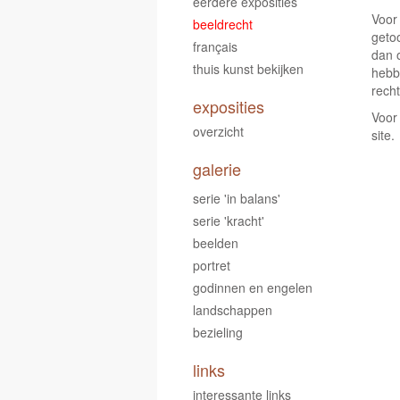
eerdere exposities
Voor
beeldrecht
geto
français
dan o
thuis kunst bekijken
hebb
rech
exposities
Voor
overzicht
site.
galerie
serie 'in balans'
serie 'kracht'
beelden
portret
godinnen en engelen
landschappen
bezieling
links
interessante links