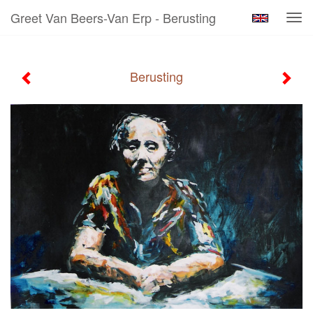
Greet Van Beers-Van Erp - Berusting
Tog
navi
Berusting