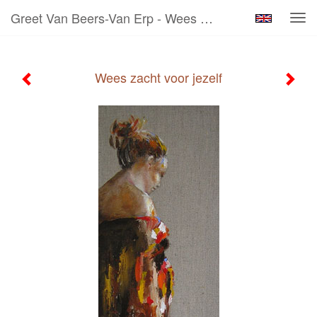
Greet Van Beers-Van Erp - Wees Zacht Voor Jezelf
Tog
navi
Wees zacht voor jezelf